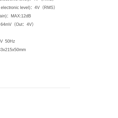
lectronic level)：4V（RMS）
ain)：MAX:12dB
)：64mV（Out：4V）
0V 50Hz
3x215x50mm