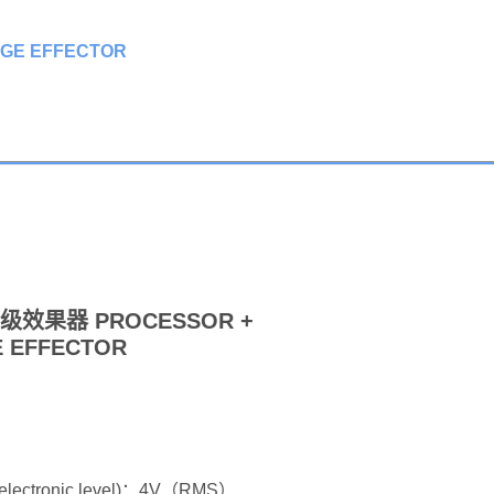
GE EFFECTOR
级效果器 PROCESSOR +
E EFFECTOR
ectronic level)：4V（RMS）